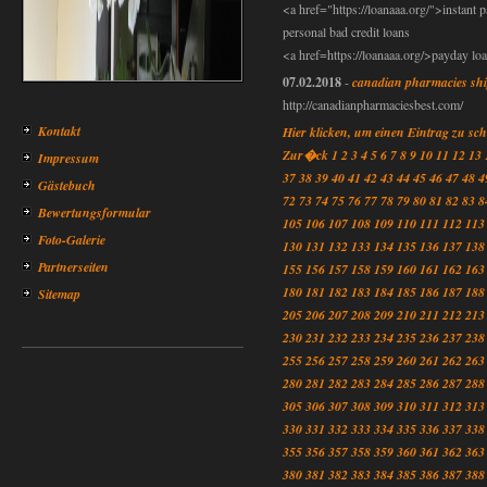
<a href="https://loanaaa.org/">instant 
personal bad credit loans
<a href=https://loanaaa.org/>payday lo
07.02.2018
-
canadian pharmacies shi
http://canadianpharmaciesbest.com/
Kontakt
Hier klicken, um einen Eintrag zu sc
Zur�ck
1
2
3
4
5
6
7
8
9
10
11
12
13
Impressum
37
38
39
40
41
42
43
44
45
46
47
48
4
Gästebuch
72
73
74
75
76
77
78
79
80
81
82
83
8
Bewertungsformular
105
106
107
108
109
110
111
112
113
Foto-Galerie
130
131
132
133
134
135
136
137
138
Partnerseiten
155
156
157
158
159
160
161
162
163
180
181
182
183
184
185
186
187
188
Sitemap
205
206
207
208
209
210
211
212
213
230
231
232
233
234
235
236
237
238
255
256
257
258
259
260
261
262
263
280
281
282
283
284
285
286
287
288
305
306
307
308
309
310
311
312
313
330
331
332
333
334
335
336
337
338
355
356
357
358
359
360
361
362
363
380
381
382
383
384
385
386
387
388