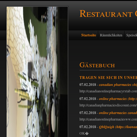
Restaurant
Startseite
Räumlichkeiten
Speisek
Gästebuch
TRAGEN SIE SICH IN UNSE
07.02.2018
-
canadian pharmacies shi
http://canadianonlinepharmacyrxtab.co
07.02.2018
-
online pharmacies
(http
http://canadianpharmaciesdiscount.com/
07.02.2018
-
online pharmacies cana
http://canadianonlinepharmaciesww.com
07.02.2018
-
QblQuigh
(https://loana
OK�